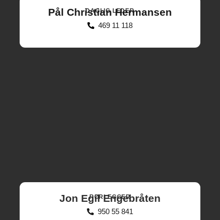
Pål Christian Hermansen
DAGLIG LEDER
469 11 118
Jon Egil Engebråten
RØRLEGGER
950 55 841