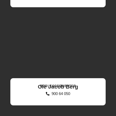
Ole Jacob Berg
RØRLEGGERMESTER
900 64 050