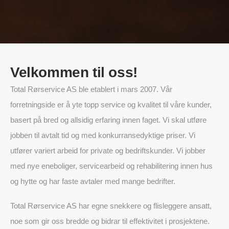
Velkommen til oss!
Total Rørservice AS ble etablert i mars 2007. Vår
forretningside er å yte topp service og kvalitet til våre kunder,
basert på bred og allsidig erfaring innen faget. Vi skal utføre
jobben til avtalt tid og med konkurransedyktige priser. Vi
utfører variert arbeid for private og bedriftskunder. Vi jobber
med nye eneboliger, servicearbeid og rehabilitering innen hus
og hytte og har faste avtaler med mange bedrifter.
Total Rørservice AS har egne snekkere og flisleggere ansatt,
noe som gir oss bredde og bidrar til effektivitet i prosjektene.